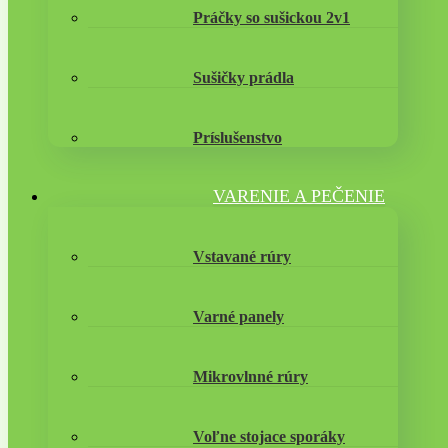
Práčky so sušickou 2v1
Sušičky prádla
Príslušenstvo
VARENIE A PEČENIE
Vstavané rúry
Varné panely
Mikrovlnné rúry
Voľne stojace sporáky