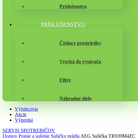
Príslušenstvo
PRÍSLUŠENSTVO
Čistiace prostriedky
Vrecká do vysávača
Filtre
Náhradné diely
Výrobcovia
Akcie
Výpredaj
SERVIS SPOTREBIČOV
Domov
Pranie a sušenie
Sušičky prádla
AEG Sušička TR939M4ZC