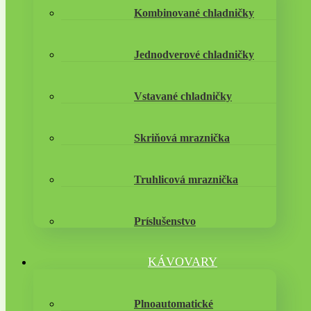
Kombinované chladničky
Jednodverové chladničky
Vstavané chladničky
Skriňová mraznička
Truhlicová mraznička
Príslušenstvo
KÁVOVARY
Plnoautomatické