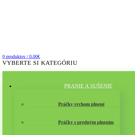
Registrácia
0
produktov
/
0.00
€
VYBERTE SI KATEGÓRIU
PRANIE A SUŠENIE
Práčky vrchom plnené
Práčky s predným plnením