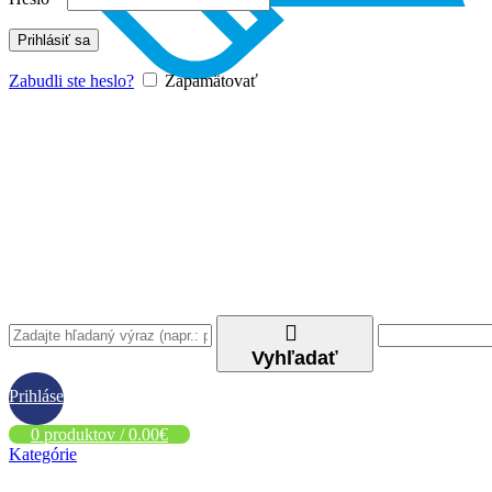
Prihlásiť sa
Zabudli ste heslo?
Zapamätovať
Vyhľadať
Prihlásenie
0
produktov
/
0.00
€
/
Kategórie